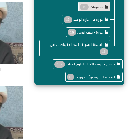
متفرقات
16
دورة في ادارة الوقت
13
دورة - كيف ادرس
16
التنمية البشرية- المطالعة واجب ديني
10
دروس مدرسة الابرار للعلوم الدينية
437
ا
1223
التنمية البشرية برؤية حوزوية
6