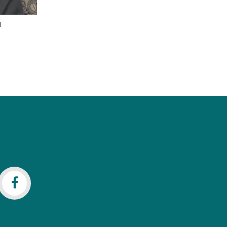
ا
1165