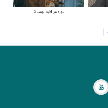
دورة فن ادارة الوقت 3
2019/02/17
1262
2019/0