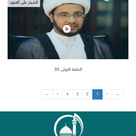
الشيخ علي العبود
2019/02/14
1212
الحلقة الاولى 33
←
«
4
3
2
1
»
→