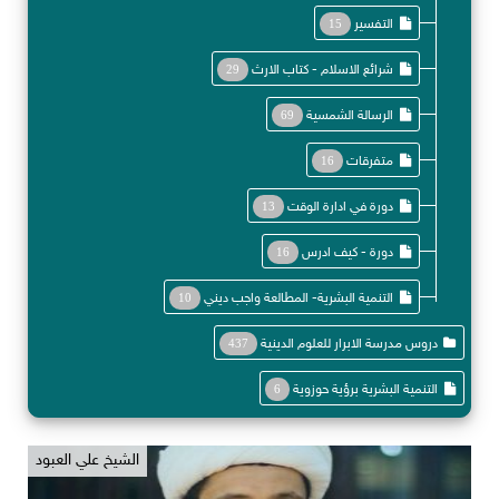
التفسير
15
شرائع الاسلام - كتاب الارث
29
الرسالة الشمسية
69
متفرقات
16
دورة في ادارة الوقت
13
دورة - كيف ادرس
16
التنمية البشرية- المطالعة واجب ديني
10
دروس مدرسة الابرار للعلوم الدينية
437
التنمية البشرية برؤية حوزوية
6
الشيخ علي العبود