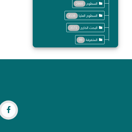
السطوح
2660
السطوح العليا
4538
البحث الخارج
3571
المتفرقة
99