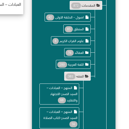
العبادات – الس
المقدمات
872
اصول - الحلقة الاولى
42
المنطق
85
علوم القران الكريم
8
العقائد
76
اللغة العربية
280
الفقه
381
المنهج – العبادات –
السيد الصدر-الاجتهاد
والتقليد
68
المنهج – العبادات –
السيد الصدر-كتاب الصلاة
56