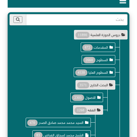
دروس الحوزة العلمية
11890
المقدمات
872
السطوح
2660
السطوح العليا
4538
البحث الخارج
3571
الاصول
2303
الفقه
1268
السيد محمد محمد صادق الصدر
470
الشيخ محمد إسحاق الفياض
83