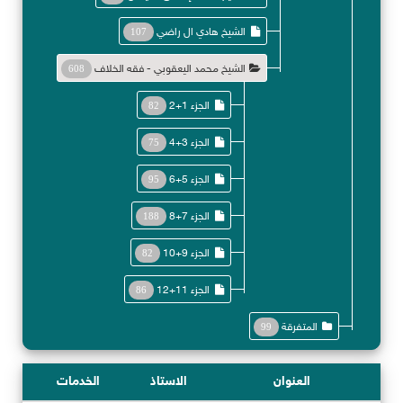
الشيخ هادي ال راضي
107
الشيخ محمد اليعقوبي - فقه الخلاف
608
الجزء 1+2
82
الجزء 3+4
75
الجزء 5+6
95
الجزء 7+8
188
الجزء 9+10
82
الجزء 11+12
86
المتفرقة
99
العنوان
الاستاذ
الخدمات