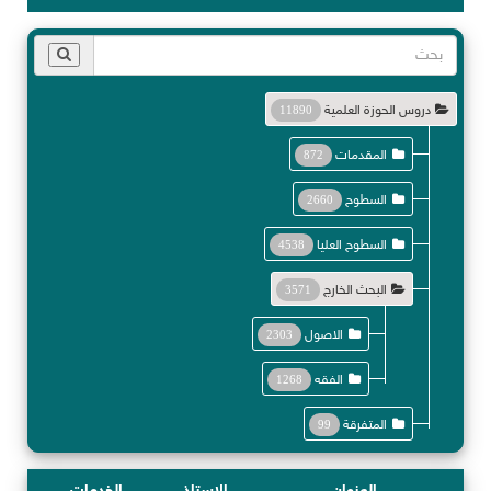
دروس الحوزة العلمية
11890
المقدمات
872
السطوح
2660
السطوح العليا
4538
البحث الخارج
3571
الاصول
2303
الفقه
1268
المتفرقة
99